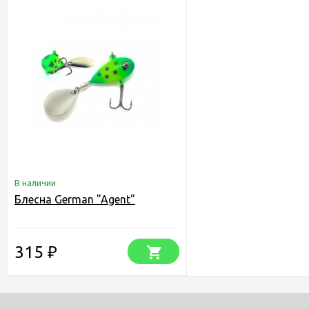
В наличии
Блесна German "Agent"
315
₽