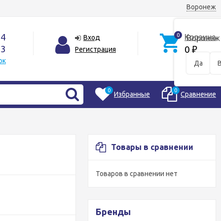
Воронеж
44
0
Корзина
Вход
Воронеж
33
0
Регистрация
₽
ок
Да
0
0
Избранные
Сравнение
Товары в сравнении
Товаров в сравнении нет
Бренды