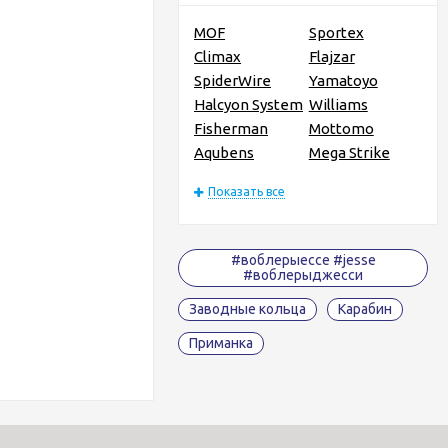
MOF
Sportex
Climax
Flajzar
SpiderWire
Yamatoyo
Halcyon System
Williams
Fisherman
Mottomo
Aqubens
Mega Strike
Показать все
#воблерыессе #jesse
#воблерыджесси
Заводные кольца
Карабин
Приманка